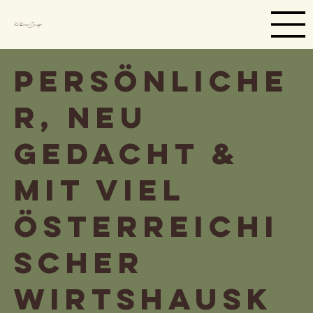
KulinariJung
persönliche
r, neu
gedacht &
mit viel
österreichi
scher
Wirtshausk