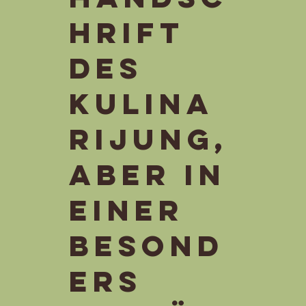
hrift
des
Kulina
riJung,
aber in
einer
besond
ers